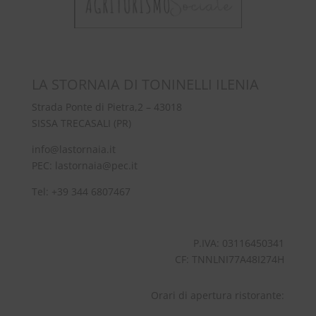
mo
LA STORNAIA DI TONINELLI ILENIA
Strada Ponte di Pietra,2 – 43018
SISSA TRECASALI (PR)
info@lastornaia.it
PEC:
lastornaia@pec.it
Tel:
+39 344 6807467
P.IVA: 03116450341
CF: TNNLNI77A48I274H
Orari di apertura ristorante: