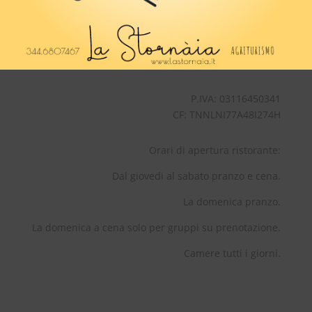
info@lastornaia.it
PEC:
lastornaia@pec.it
Tel:
+39 344 6807467
P.IVA: 03116450341
CF: TNNLNI77A48I274H
Orari di apertura ristorante:
Dal giovedi al sabato pranzo e cena.
La domenica pranzo.
La domenica a cena solo per gruppi su prenotazione.
Camere tutti i giorni.