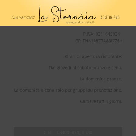
PEC:
lastornaia@pec.it
Tel:
+39 344 6807467
P.IVA: 03116450341
CF: TNNLNI77A48I274H
Orari di apertura ristorante:
Dal giovedi al sabato pranzo e cena.
La domenica pranzo.
La domenica a cena solo per gruppi su prenotazione.
Camere tutti i giorni.
CIN:
IT034049B58JJIL78X