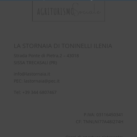
mo
LA STORNAIA DI TONINELLI ILENIA
Strada Ponte di Pietra,2 – 43018
SISSA TRECASALI (PR)
info@lastornaia.it
PEC:
lastornaia@pec.it
Tel:
+39 344 6807467
P.IVA: 03116450341
CF: TNNLNI77A48I274H