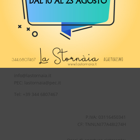
LA STORNAIA DI TONINELLI ILENIA
Strada Ponte di Pietra,2 – 43018
SISSA TRECASALI (PR)
info@lastornaia.it
PEC:
lastornaia@pec.it
Tel:
+39 344 6807467
P.IVA: 03116450341
CF: TNNLNI77A48I274H