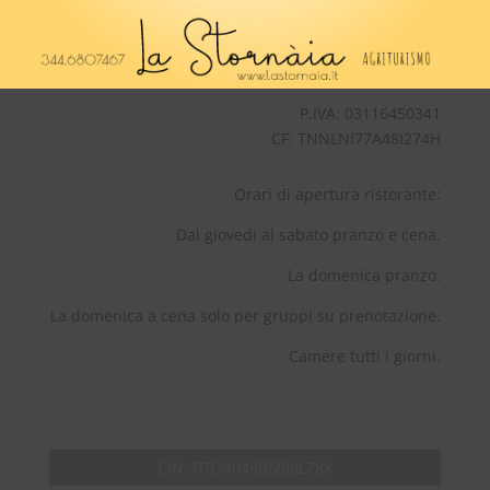
Tel:
+39 344 6807467
P.IVA: 03116450341
CF: TNNLNI77A48I274H
Orari di apertura ristorante:
Dal giovedi al sabato pranzo e cena.
La domenica pranzo.
La domenica a cena solo per gruppi su prenotazione.
Camere tutti i giorni.
CIN:
IT034049B58JJIL78X