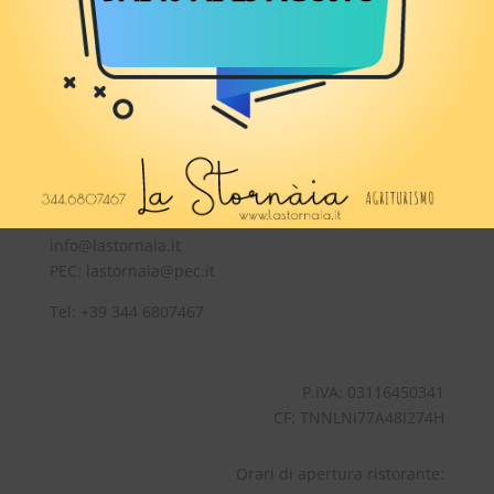
LA STORNAIA DI TONINELLI ILENIA
Strada Ponte di Pietra,2 – 43018
SISSA TRECASALI (PR)
info@lastornaia.it
PEC:
lastornaia@pec.it
Tel:
+39 344 6807467
P.IVA: 03116450341
CF: TNNLNI77A48I274H
Orari di apertura ristorante: